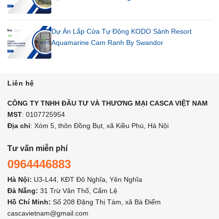
Dự Án Lắp Cửa Tự Động KODO Sảnh Resort
Aquamarine Cam Ranh By Swandor
Liên hệ
CÔNG TY TNHH ĐẦU TƯ VÀ THƯƠNG MẠI CASCA VIỆT NAM
MST
: 0107725954
Địa chỉ
: Xóm 5, thôn Đồng Bụt, xã Kiều Phú, Hà Nội
Tư vấn miễn phí
0964446883
Hà Nội:
U3-L44, KĐT Đô Nghĩa, Yên Nghĩa
Đà Nẵng:
31 Trừ Văn Thố, Cẩm Lệ
Hồ Chí Minh:
Số 208 Đặng Thị Tám, xã Bà Điểm
cascavietnam@gmail.com