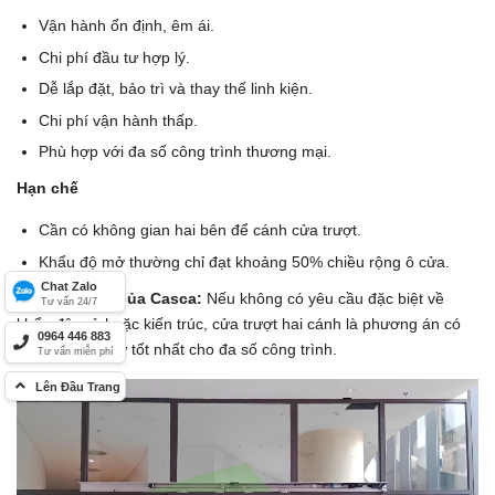
Vận hành ổn định, êm ái.
Chi phí đầu tư hợp lý.
Dễ lắp đặt, bảo trì và thay thế linh kiện.
Chi phí vận hành thấp.
Phù hợp với đa số công trình thương mại.
Hạn chế
Cần có không gian hai bên để cánh cửa trượt.
Khẩu độ mở thường chỉ đạt khoảng 50% chiều rộng ô cửa.
Chat Zalo
Khuyến nghị của Casca:
Nếu không có yêu cầu đặc biệt về
Tư vấn 24/7
khẩu độ mở hoặc kiến trúc, cửa trượt hai cánh là phương án có
0964 446 883
hiệu quả đầu tư tốt nhất cho đa số công trình.
Tư vấn miễn phí
Lên Đầu Trang