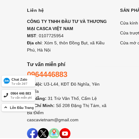
Liên hệ
SẢN PH
CÔNG TY TNHH ĐẦU TƯ VÀ THƯƠNG
Cửa kính
MẠI CASCA VIỆT NAM
Cửa trượt
MST
: 0107725954
Địa chỉ
: Xóm 5, thôn Đồng Bụt, xã Kiều
Cửa mở c
Phú, Hà Nội
Tư vấn miễn phí
0964446883
Chat Zalo
Hà Nội:
U3-L44, KĐT Đô Nghĩa, Yên
Tư vấn 24/7
Nghĩa
0964 446 883
Đà Nẵng:
31 Trừ Văn Thố, Cẩm Lệ
Tư vấn miễn phí
Hồ Chí Minh:
Số 208 Đặng Thị Tám, xã
Lên Đầu Trang
Bà Điểm
cascavietnam@gmail.com