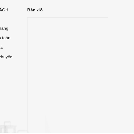
ÁCH
Bản đồ
hàng
h toán
rả
chuyển