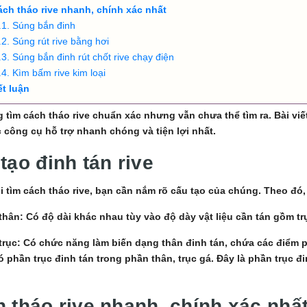
ách tháo rive nhanh, chính xác nhất
Súng bắn đinh
Súng rút rive bằng hơi
Súng bắn đinh rút chốt rive chạy điện
Kìm bấm rive kim loại
ết luận
 tìm cách tháo rive chuẩn xác nhưng vẫn chưa thể tìm ra. Bài viế
 công cụ hỗ trợ nhanh chóng và tiện lợi nhất.
tạo đinh tán rive
i tìm cách tháo rive, bạn cần nắm rõ cấu tạo của chúng. Theo đó,
thân: Có độ dài khác nhau tùy vào độ dày vật liệu cần tán gồm trụ
trục: Có chức năng làm biến dạng thân đinh tán, chứa các điểm 
ó phần trục đinh tán trong phần thân, trục gá. Đây là phần trục đ
 tháo rive nhanh, chính xác nhấ