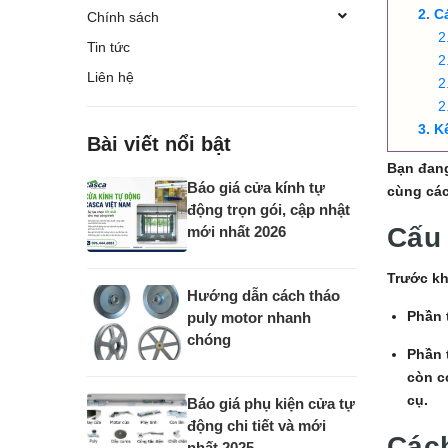
C
Chính sách
Tin tức
Liên hệ
K
Bài viết nổi bật
Bạn đang
Báo giá cửa kính tự
cùng các
động trọn gói, cập nhật
Cấu 
mới nhất 2026
Trước kh
Hướng dẫn cách tháo
Phần 
puly motor nhanh
chóng
Phần 
còn c
cụ.
Báo giá phụ kiện cửa tự
động chi tiết và mới
Cách
nhất 2025