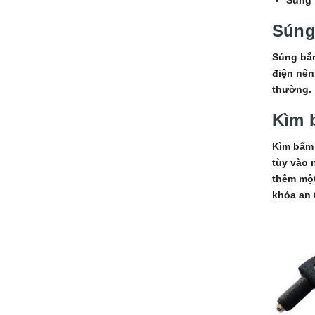
Súng 
Súng bắn
điện nên
thường.
Kìm b
Kìm bấm 
tùy vào 
thêm một
khóa an 