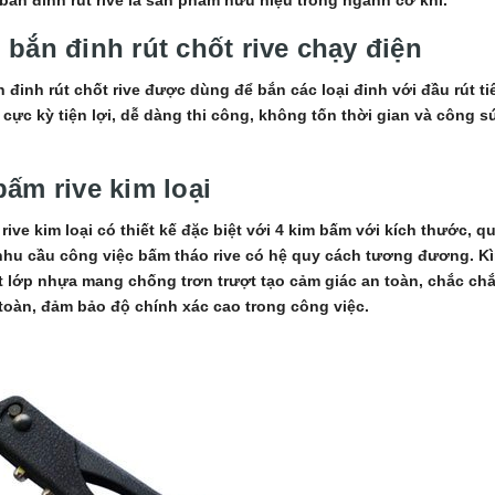
bắn đinh rút chốt rive chạy điện
 đinh rút chốt rive được dùng để bắn các loại đinh với đầu rút t
 cực kỳ tiện lợi, dễ dàng thi công, không tốn thời gian và công s
ấm rive kim loại
rive kim loại có thiết kế đặc biệt với 4 kim bấm với kích thước,
nhu cầu công việc bấm tháo rive có hệ quy cách tương đương. Kì
 lớp nhựa mang chống trơn trượt tạo cảm giác an toàn, chắc ch
toàn, đảm bảo độ chính xác cao trong công việc.