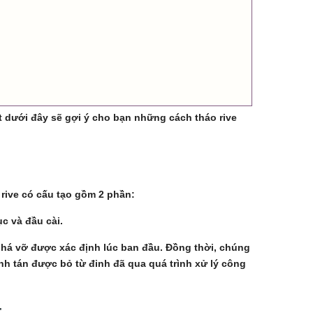
t dưới đây sẽ gợi ý cho bạn những cách tháo rive
 rive có cấu tạo gồm 2 phần:
c và đầu cài.
phá vỡ được xác định lúc ban đầu. Đồng thời, chúng
inh tán được bỏ từ đinh đã qua quá trình xử lý công
t