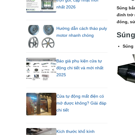
trọn gói, cập nhật mới
nhất 2026
Súng bắn
đinh trở
đóng, sử
Hướng dẫn cách tháo puly
Súng 
motor nhanh chóng
Súng 
Báo giá phụ kiện cửa tự
động chi tiết và mới nhất
2025
Cửa tự động mất điện có
mở được không? Giải đáp
chi tiết
Kích thước khổ kính