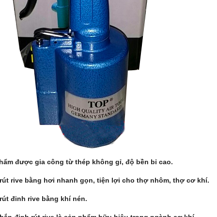
hẩm được gia công từ thép không gỉ, độ bền bỉ cao.
rút rive bằng hơi nhanh gọn, tiện lợi cho thợ nhôm, thợ cơ khí.
rút đinh rive bằng khí nén.
bắn đinh rút rive là sản phẩm hữu hiệu trong ngành cơ khí.