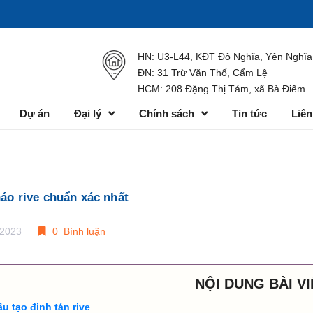
HN: U3-L44, KĐT Đô Nghĩa, Yên Nghĩa
ĐN: 31 Trừ Văn Thố, Cẩm Lệ
HCM: 208 Đặng Thị Tám, xã Bà Điểm
Dự án
Đại lý
Chính sách
Tin tức
Liên
áo rive chuẩn xác nhất
/2023
0 Bình luận
NỘI DUNG BÀI VI
u tạo đinh tán rive