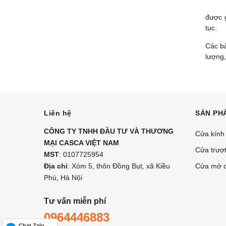
được g
tục.
Các bà
lượng,
Liên hệ
SẢN PH
CÔNG TY TNHH ĐẦU TƯ VÀ THƯƠNG
Cửa kính
MẠI CASCA VIỆT NAM
Cửa trượt
MST
: 0107725954
Địa chỉ
: Xóm 5, thôn Đồng Bụt, xã Kiều
Cửa mở c
Phú, Hà Nội
Tư vấn miễn phí
0964446883
Chat Zalo