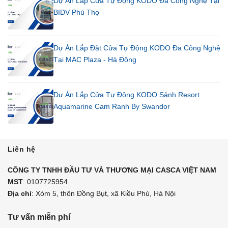
Dự Án Lắp Cửa Tự Động KODO Đa Công Nghệ Tại
BIDV Phú Thọ
Dự Án Lắp Đặt Cửa Tự Động KODO Đa Công Nghệ
Tại MAC Plaza - Hà Đông
Dự Án Lắp Cửa Tự Động KODO Sảnh Resort
Aquamarine Cam Ranh By Swandor
Liên hệ
CÔNG TY TNHH ĐẦU TƯ VÀ THƯƠNG MẠI CASCA VIỆT NAM
MST
: 0107725954
Địa chỉ
: Xóm 5, thôn Đồng Bụt, xã Kiều Phú, Hà Nội
Tư vấn miễn phí