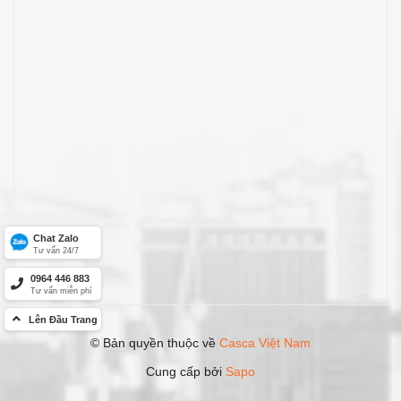
Chat Zalo
Tư vấn 24/7
0964 446 883
Tư vấn miễn phí
Lên Đầu Trang
© Bản quyền thuộc về
Casca Việt Nam
Cung cấp bởi
Sapo