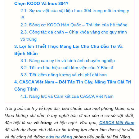
Chọn KODO Và Inox 304?
Sự ưu việt của vật liệu Inox 304 trong môi trường y
tế
Động cơ KODO Hàn Quốc – Trái tim của hệ thống
Công tắc đá chân – Chìa khóa vàng cho quy trình
vô trùng
Lợi Ích Thiết Thực Mang Lại Cho Chủ Đầu Tư Và
Bệnh Nhân
Nâng cao uy tín và hình ảnh chuyên nghiệp
Tối ưu hóa hiệu suất làm việc của Y Bác sĩ
Tiết kiệm năng lượng và chi phí dài hạn
CASCA Việt Nam – Đối Tác Tin Cậy, Nâng Tầm Giá Trị
Công Trình
Năng lực và Cam kết của CASCA Việt Nam
Trong bối cảnh y tế hiện đại, tiêu chuẩn của một phòng khám nha
khoa không chỉ nằm ở tay nghề bác sĩ mà còn ở cơ sở vật chất,
đặc biệt là sự
vô trùng
và tiện nghi. Vừa qua,
CASCA Việt Nam
đã vinh dự được chủ đầu tư tin tưởng lựa chọn làm đơn vị tư vấn
và thi công hệ thống
cửa tự động
phòng tiểu phẫu tại Đà Nẵng.