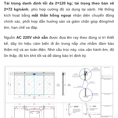
Tải trọng danh định tối đa 2×120 kg; tải trọng theo bản vẽ
2×72 kg/cánh
, phù hợp cường độ sử dụng tại sảnh. Hệ thống
kích hoạt bằng
mắt thần hồng ngoại
nhận diện chuyển động
chính xác, phối hợp dẫn hướng sàn và giảm chấn giúp đóng/mở
êm, hạn chế va đập.
Nguồn
AC 220V chờ sẵn
được đưa lên ray theo đúng vị trí thiết
kế, dây tín hiệu cảm biến đi ẩn trong nắp che nhằm đảm bảo
thẩm mỹ và an toàn điện. Nhờ cấu trúc này, cửa vận hành êm, độ
ồn thấp, độ kín khít tốt và dễ dàng bảo trì định kỳ.