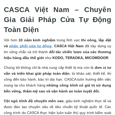
CASCA Việt Nam – Chuyên
Gia Giải Pháp Cửa Tự Động
Toàn Diện
Với hơn
10 năm kinh nghiệm
trong lĩnh vực
thi công, lắp đặt
và
phân phối cửa tự động
,
CASCA Việt Nam
đã xây dựng uy
tín vững chắc và trở thành
đối tác chiến lược của các thương
hiệu hàng đầu thế giới
như
KODO, TERAOKA, MICOMDOOR
.
Chúng tôi không chỉ là nhà cung cấp thiết bị mà còn là
đơn vị tư
vấn và triển khai giải pháp toàn diện
, từ khảo sát, thiết kế, thi
công đến bảo hành, bảo trì dài hạn. CASCA luôn hướng đến việc
mang lại cho khách hàng
những công trình có giá trị sử dụng
bền vững, thẩm mỹ cao và vận hành an toàn tuyệt đối.
Đ
ội ngũ trình độ chuyên môn cao
, giàu kinh nghiệm thực tế và
được đào tạo chuyên sâu về tiêu chuẩn kỹ thuật quốc tế. Các
công trình do CASCA thực hiện luôn tuân thủ quy trình kiểm soát