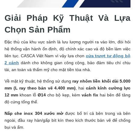
Giải Pháp Kỹ Thuật Và Lựa
Chọn Sản Phẩm
Đặc thù của khu vực sảnh là lưu lượng người ra vào lớn, đòi hỏi
hệ thống vận hành ổn định, độ chính xác cao và độ bền làm việc
liên tục. CASCA Việt Nam vì vậy lựa chọn
cửa trượt tự động bộ
2 cánh
dành cho không gian công cộng, bảo đảm tiêu chí chịu
tải, an toàn và thẩm mỹ cho mặt tiền tòa nhà.
Về mặt kỹ thuật, hệ thống sử dụng
ray nhôm liền khối dài 5.000
mm (L ray theo bản vẽ 4.400 mm)
, hai
cánh kính cường lực
12 mm
khoan lỗ
Ø14
cho bộ kẹp, kèm
vách fix
hai bên để tăng
độ cứng tổng thể.
Nắp che inox 304 xước mờ
được bố trí cả bên trong và bên
ngoài, đầu ray hàn/gấp bít kín theo kích thước bản vẽ để chống
bụi và ẩm.