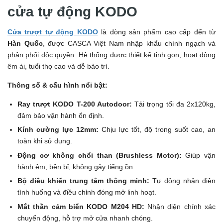
cửa tự động KODO
Cửa trượt tự động KODO
là dòng sản phẩm cao cấp đến từ
Hàn Quốc
, được CASCA Việt Nam nhập khẩu chính ngạch và
phân phối độc quyền. Hệ thống được thiết kế tinh gọn, hoạt động
êm ái, tuổi thọ cao và dễ bảo trì.
Thông số & cấu hình nổi bật:
Ray trượt KODO T-200 Autodoor:
Tải trọng tối đa 2x120kg,
đảm bảo vận hành ổn định.
Kính cường lực 12mm:
Chịu lực tốt, độ trong suốt cao, an
toàn khi sử dụng.
Động cơ không chổi than (Brushless Motor):
Giúp vận
hành êm, bền bỉ, không gây tiếng ồn.
Bộ điều khiển trung tâm thông minh:
Tự động nhận diện
tình huống và điều chỉnh đóng mở linh hoạt.
Mắt thần cảm biến KODO M204 HD:
Nhận diện chính xác
chuyển động, hỗ trợ mở cửa nhanh chóng.