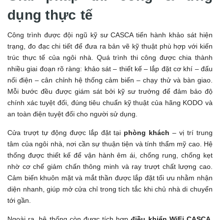
dụng thực tế
Công trình được đội ngũ kỹ sư CASCA tiến hành khảo sát hiện
trạng, đo đạc chi tiết để đưa ra bản vẽ kỹ thuật phù hợp với kiến
trúc thực tế của ngôi nhà. Quá trình thi công được chia thành
nhiều giai đoạn rõ ràng: khảo sát – thiết kế – lắp đặt cơ khí – đấu
nối điện – cân chỉnh hệ thống cảm biến – chạy thử và bàn giao.
Mỗi bước đều được giám sát bởi kỹ sư trưởng để đảm bảo độ
chính xác tuyệt đối, đúng tiêu chuẩn kỹ thuật của hãng KODO và
an toàn điện tuyệt đối cho người sử dụng.
Cửa trượt tự động được lắp đặt tại
phòng khách
– vị trí trung
tâm của ngôi nhà, nơi cần sự thuận tiện và tính thẩm mỹ cao. Hệ
thống được thiết kế để vận hành êm ái, chống rung, chống kẹt
nhờ cơ chế giảm chấn thông minh và ray trượt chất lượng cao.
Cảm biến khuôn mặt và mắt thần được lắp đặt tối ưu nhằm nhận
diện nhanh, giúp mở cửa chỉ trong tích tắc khi chủ nhà di chuyển
tới gần.
Ngoài ra, hệ thống còn được tích hợp
điều khiển WiFi CASCA
,