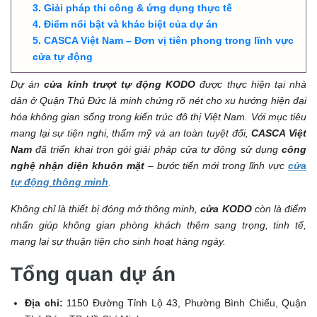
Giải pháp thi công & ứng dụng thực tế
Điểm nổi bật và khác biệt của dự án
CASCA Việt Nam – Đơn vị tiên phong trong lĩnh vực
cửa tự động
Dự án
cửa kính trượt tự động KODO
được thực hiện tại nhà
dân ở Quận Thủ Đức là minh chứng rõ nét cho xu hướng hiện đại
hóa không gian sống trong kiến trúc đô thị Việt Nam. Với mục tiêu
mang lại sự tiện nghi, thẩm mỹ và an toàn tuyệt đối,
CASCA Việt
Nam
đã triển khai trọn gói giải pháp cửa tự động sử dụng
công
nghệ nhận diện khuôn mặt
– bước tiến mới trong lĩnh vực
cửa
tự động thông minh
.
Không chỉ là thiết bị đóng mở thông minh,
cửa KODO
còn là điểm
nhấn giúp không gian phòng khách thêm sang trọng, tinh tế,
mang lại sự thuận tiện cho sinh hoạt hàng ngày.
Tổng quan dự án
Địa chỉ:
1150 Đường Tỉnh Lộ 43, Phường Bình Chiểu, Quận