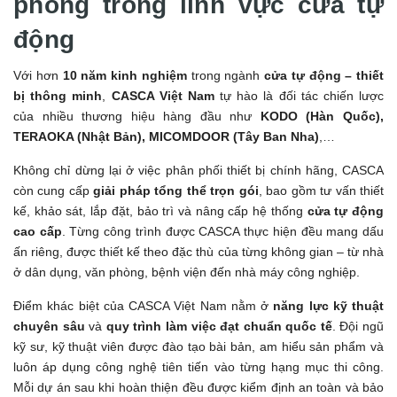
phong trong lĩnh vực cửa tự
động
Với hơn
10 năm kinh nghiệm
trong ngành
cửa tự động – thiết
bị thông minh
,
CASCA Việt Nam
tự hào là đối tác chiến lược
của nhiều thương hiệu hàng đầu như
KODO (Hàn Quốc),
TERAOKA (Nhật Bản), MICOMDOOR (Tây Ban Nha)
,…
Không chỉ dừng lại ở việc phân phối thiết bị chính hãng, CASCA
còn cung cấp
giải pháp tổng thể trọn gói
, bao gồm tư vấn thiết
kế, khảo sát, lắp đặt, bảo trì và nâng cấp hệ thống
cửa tự động
cao cấp
. Từng công trình được CASCA thực hiện đều mang dấu
ấn riêng, được thiết kế theo đặc thù của từng không gian – từ nhà
ở dân dụng, văn phòng, bệnh viện đến nhà máy công nghiệp.
Điểm khác biệt của CASCA Việt Nam nằm ở
năng lực kỹ thuật
chuyên sâu
và
quy trình làm việc đạt chuẩn quốc tế
. Đội ngũ
kỹ sư, kỹ thuật viên được đào tạo bài bản, am hiểu sản phẩm và
luôn áp dụng công nghệ tiên tiến vào từng hạng mục thi công.
Mỗi dự án sau khi hoàn thiện đều được kiểm định an toàn và bảo