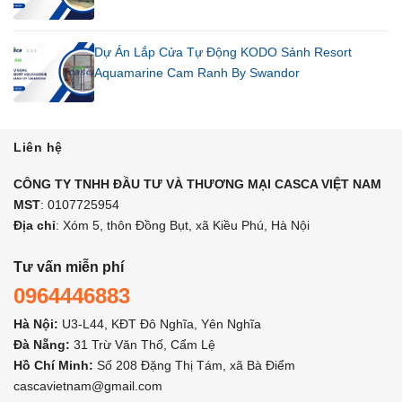
Dự Án Lắp Cửa Tự Động KODO Sảnh Resort
Aquamarine Cam Ranh By Swandor
Liên hệ
CÔNG TY TNHH ĐẦU TƯ VÀ THƯƠNG MẠI CASCA VIỆT NAM
MST
: 0107725954
Địa chỉ
: Xóm 5, thôn Đồng Bụt, xã Kiều Phú, Hà Nội
Tư vấn miễn phí
0964446883
Hà Nội:
U3-L44, KĐT Đô Nghĩa, Yên Nghĩa
Đà Nẵng:
31 Trừ Văn Thố, Cẩm Lệ
Hồ Chí Minh:
Số 208 Đặng Thị Tám, xã Bà Điểm
cascavietnam@gmail.com