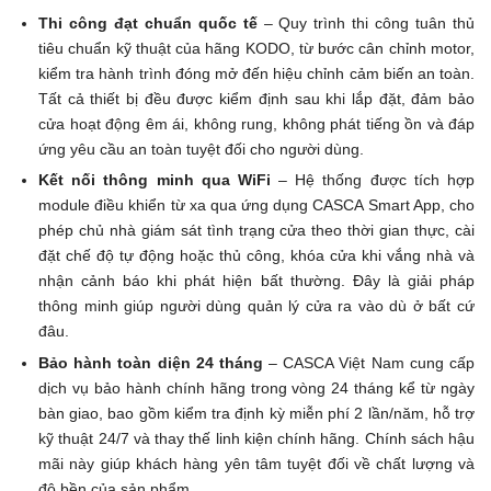
Thi công đạt chuẩn quốc tế
– Quy trình thi công tuân thủ
tiêu chuẩn kỹ thuật của hãng KODO, từ bước cân chỉnh motor,
kiểm tra hành trình đóng mở đến hiệu chỉnh cảm biến an toàn.
Tất cả thiết bị đều được kiểm định sau khi lắp đặt, đảm bảo
cửa hoạt động êm ái, không rung, không phát tiếng ồn và đáp
ứng yêu cầu an toàn tuyệt đối cho người dùng.
Kết nối thông minh qua WiFi
– Hệ thống được tích hợp
module điều khiển từ xa qua ứng dụng CASCA Smart App, cho
phép chủ nhà giám sát tình trạng cửa theo thời gian thực, cài
đặt chế độ tự động hoặc thủ công, khóa cửa khi vắng nhà và
nhận cảnh báo khi phát hiện bất thường. Đây là giải pháp
thông minh giúp người dùng quản lý cửa ra vào dù ở bất cứ
đâu.
Bảo hành toàn diện 24 tháng
– CASCA Việt Nam cung cấp
dịch vụ bảo hành chính hãng trong vòng 24 tháng kể từ ngày
bàn giao, bao gồm kiểm tra định kỳ miễn phí 2 lần/năm, hỗ trợ
kỹ thuật 24/7 và thay thế linh kiện chính hãng. Chính sách hậu
mãi này giúp khách hàng yên tâm tuyệt đối về chất lượng và
độ bền của sản phẩm.