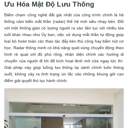
Ưu Hóa Mật Độ Lưu Thông
Điểm chạm công nghệ đắt giá nhất của công trình chính là hệ
thống cảm biến mắt thần (radar) thế hệ mới siêu nhạy bén. Đối
với một không gian có lượng người ra vào liên tục với nhiều lứa
tuổi khác nhau như Ủy ban, việc sử dụng mắt thần tự động giúp
loại bỏ hoàn toàn các thao tác đẩy kéo thủ công hay bấm nút cơ
học. Radar thông minh có khả năng quét vùng chuyển động theo
hình rẻ quạt với độ phủ rộng, nhận diện chính xác hướng di
chuyển của người đi tới để kích hoạt lệnh mở cửa ngay tức thì.
Giải pháp này giúp luồng lưu thông tại sảnh chính luôn thông
suốt, không xảy ra tình trạng ùn tắc vào những khung giờ cao
điểm giải quyết thủ tục hành chính.