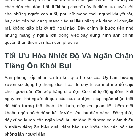
chào đón chu đáo. Lối đi "không chạm" này là điểm tựa tuyệt vời
cho những người cao tuổi, phụ nữ mang thai, người khuyết tật,
hay các cán bộ đang mang vác tài liệu nặng dễ dàng di chuyển
mà không gặp bất kỳ trở ngại nào. Đây chính là bước tiến nhỏ
nhưng mang ý nghĩa lớn trong việc xây dựng hình ảnh chính
quyền thân thiện vì nhân dân phục vụ.
Tối Ưu Hóa Nhiệt Độ Và Ngăn Chặn
Tiếng Ồn Khói Bụi
Văn phòng tiếp nhận và trả kết quả hồ sơ của Ủy ban thường
xuyên sử dụng hệ thống điều hòa để duy trì sự mát mẻ dễ chịu
cho người dân đến xếp hàng chờ đợi. Cơ chế tự động đóng khít
ngay sau khi người đi qua của cửa tự động giúp ngăn chặn triệt
để hiện tượng thất thoát khí lạnh, giúp cơ quan tiết kiệm một
khoản ngân sách đáng kể từ việc tiêu thụ điện năng. Đồng thời,
đây cũng là rào cản ngăn khói bụi từ lòng lề đường và giảm thiểu
ô nhiễm tiếng ồn hiệu quả, đảm bảo sức khỏe cho cán bộ văn
phòng lẫn người dân.