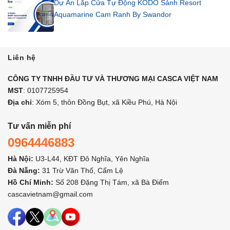
Dự Án Lắp Cửa Tự Động KODO Sảnh Resort
Aquamarine Cam Ranh By Swandor
Liên hệ
CÔNG TY TNHH ĐẦU TƯ VÀ THƯƠNG MẠI CASCA VIỆT NAM
MST
: 0107725954
Địa chỉ
: Xóm 5, thôn Đồng Bụt, xã Kiều Phú, Hà Nội
Tư vấn miễn phí
0964446883
Hà Nội:
U3-L44, KĐT Đô Nghĩa, Yên Nghĩa
Đà Nẵng:
31 Trừ Văn Thố, Cẩm Lệ
Hồ Chí Minh:
Số 208 Đặng Thị Tám, xã Bà Điểm
cascavietnam@gmail.com