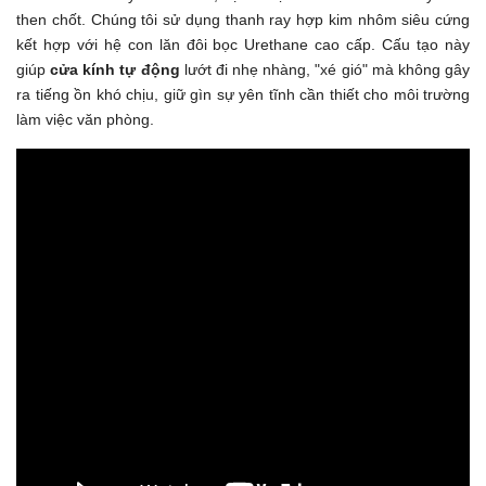
then chốt. Chúng tôi sử dụng thanh ray hợp kim nhôm siêu cứng
kết hợp với hệ con lăn đôi bọc Urethane cao cấp. Cấu tạo này
giúp
cửa kính tự động
lướt đi nhẹ nhàng, "xé gió" mà không gây
ra tiếng ồn khó chịu, giữ gìn sự yên tĩnh cần thiết cho môi trường
làm việc văn phòng.