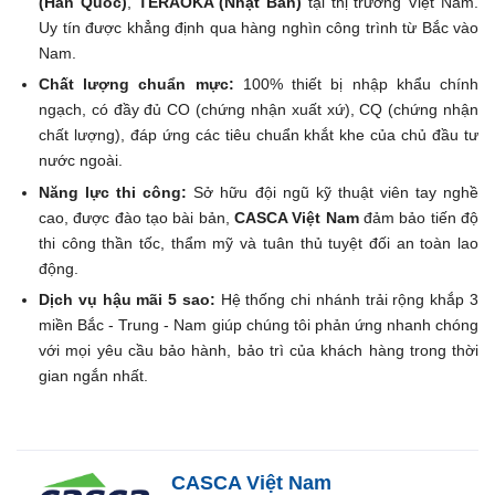
(Hàn Quốc)
,
TERAOKA (Nhật Bản)
tại thị trường Việt Nam.
Uy tín được khẳng định qua hàng nghìn công trình từ Bắc vào
Nam.
Chất lượng chuẩn mực:
100% thiết bị nhập khẩu chính
ngạch, có đầy đủ CO (chứng nhận xuất xứ), CQ (chứng nhận
chất lượng), đáp ứng các tiêu chuẩn khắt khe của chủ đầu tư
nước ngoài.
Năng lực thi công:
Sở hữu đội ngũ kỹ thuật viên tay nghề
cao, được đào tạo bài bản,
CASCA Việt Nam
đảm bảo tiến độ
thi công thần tốc, thẩm mỹ và tuân thủ tuyệt đối an toàn lao
động.
Dịch vụ hậu mãi 5 sao:
Hệ thống chi nhánh trải rộng khắp 3
miền Bắc - Trung - Nam giúp chúng tôi phản ứng nhanh chóng
với mọi yêu cầu bảo hành, bảo trì của khách hàng trong thời
gian ngắn nhất.
CASCA Việt Nam