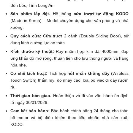
Bến Lức, Tỉnh Long An.
Sản phẩm lắp đặt:
Hệ thống
cửa trượt tự động KODO
(Made in Korea) – Model chuyên dụng cho văn phòng và nhà
xưởng.
Quy cách cửa:
Cửa trượt 2 cánh (Double Sliding Door), sử
dụng kính cường lực an toàn.
Kích thước kỹ thuật:
Ray nhôm hợp kim dài 4000mm, đáp
ứng khẩu độ mở rộng, thuận tiện cho lưu thông người và hàng
hóa nhẹ.
Cơ chế kích hoạt:
Tích hợp
nút nhấn không dây
(Wireless
Touch Switch) thẩm mỹ, độ nhạy cao, loại bỏ việc đi dây rườm
rà.
Thời gian bàn giao:
Hoàn thiện và đi vào vận hành ổn định
từ ngày 30/01/2026.
Cam kết bảo hành:
Bảo hành chính hãng 24 tháng cho toàn
bộ motor và bộ điều khiển theo tiêu chuẩn nhà sản xuất
KODO.