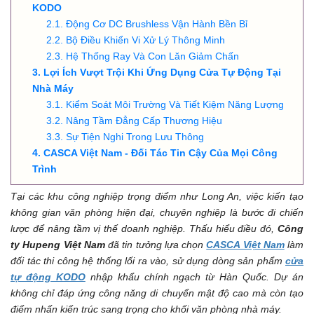
KODO
Động Cơ DC Brushless Vận Hành Bền Bỉ
Bộ Điều Khiển Vi Xử Lý Thông Minh
Hệ Thống Ray Và Con Lăn Giảm Chấn
Lợi Ích Vượt Trội Khi Ứng Dụng Cửa Tự Động Tại
Nhà Máy
Kiểm Soát Môi Trường Và Tiết Kiệm Năng Lượng
Nâng Tầm Đẳng Cấp Thương Hiệu
Sự Tiện Nghi Trong Lưu Thông
CASCA Việt Nam - Đối Tác Tin Cậy Của Mọi Công
Trình
Tại các khu công nghiệp trọng điểm như Long An, việc kiến tạo
không gian văn phòng hiện đại, chuyên nghiệp là bước đi chiến
lược để nâng tầm vị thế doanh nghiệp. Thấu hiểu điều đó,
Công
ty Hupeng Việt Nam
đã tin tưởng lựa chọn
CASCA Việt Nam
làm
đối tác thi công hệ thống lối ra vào, sử dụng dòng sản phẩm
cửa
tự động KODO
nhập khẩu chính ngạch từ Hàn Quốc. Dự án
không chỉ đáp ứng công năng di chuyển mật độ cao mà còn tạo
điểm nhấn kiến trúc sang trọng cho khối văn phòng nhà máy.