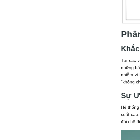
Phân
Khắc
Tại các 
những bất
nhiễm vi
"không c
Sự Ư
Hệ thốn
suất cao.
đổi chế đ