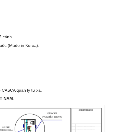
2 cánh.
ốc (Made in Korea).
p CASCA quản lý từ xa.
ỆT NAM
.