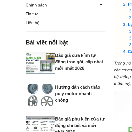
P
Chính sách
Tin tức
Liên hệ
L
Bài viết nổi bật
C
Báo giá cửa kính tự
động trọn gói, cập nhật
Trong nỗ 
mới nhất 2026
các cơ qu
hệ thốn
thẩm mỹ, 
Hướng dẫn cách tháo
puly motor nhanh
chóng
Báo giá phụ kiện cửa tự
động chi tiết và mới
nhất 2025