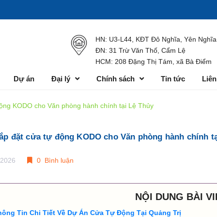
HN: U3-L44, KĐT Đô Nghĩa, Yên Nghĩa
ĐN: 31 Trừ Văn Thố, Cẩm Lệ
HCM: 208 Đặng Thị Tám, xã Bà Điểm
Dự án
Đại lý
Chính sách
Tin tức
Liên
động KODO cho Văn phòng hành chính tại Lệ Thủy
lắp đặt cửa tự động KODO cho Văn phòng hành chính tạ
/2026
0 Bình luận
NỘI DUNG BÀI VI
hông Tin Chi Tiết Về Dự Án Cửa Tự Động Tại Quảng Trị