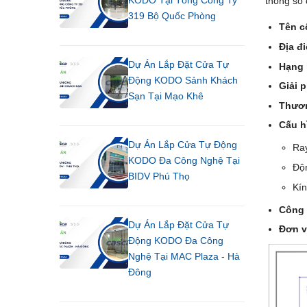
KODO Tại Tổng Công Ty
thông số 
319 Bộ Quốc Phòng
Tên c
Địa đ
Dự Án Lắp Đặt Cửa Tự
Hạng 
Động KODO Sảnh Khách
Giải 
Sạn Tại Mạo Khê
Thươn
Cấu h
Dự Án Lắp Cửa Tự Động
Ray
KODO Đa Công Nghệ Tại
Độn
BIDV Phú Thọ
Kí
Công 
Dự Án Lắp Đặt Cửa Tự
Đơn v
Động KODO Đa Công
Nghệ Tại MAC Plaza - Hà
Đông