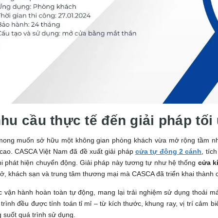
hu cầu thực tế đến giải pháp tối
mong muốn sở hữu một không gian phòng khách vừa mở rộng tầm nhìn,
cao. CASCA Việt Nam đã đề xuất giải pháp
cửa tự động 2 cánh
, tíc
i phát hiện chuyển động. Giải pháp này tương tự như hệ thống
cửa k
 ở, khách sạn và trung tâm thương mại mà CASCA đã triển khai thành 
vận hành hoàn toàn tự động, mang lại trải nghiệm sử dụng thoải mái,
trình đều được tính toán tỉ mỉ – từ kích thước, khung ray, vị trí cả
g suốt quá trình sử dụng.