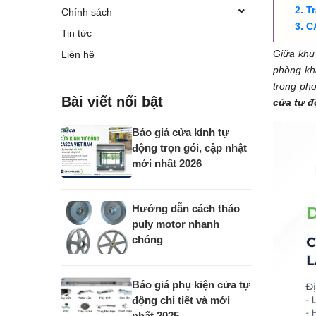
T
Chính sách
C
Tin tức
Giữa khu
Liên hệ
phòng kh
trong pho
Bài viết nổi bật
cửa tự đ
Báo giá cửa kính tự
động trọn gói, cập nhật
mới nhất 2026
Hướng dẫn cách tháo
puly motor nhanh
chóng
Báo giá phụ kiện cửa tự
động chi tiết và mới
nhất 2025