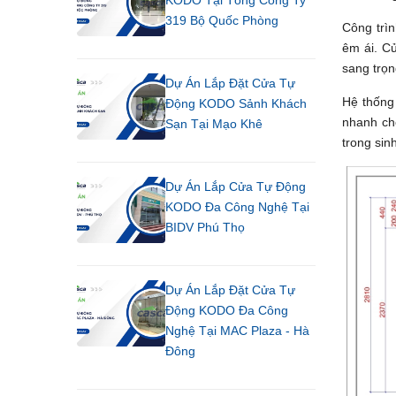
KODO Tại Tổng Công Ty
319 Bộ Quốc Phòng
Công trì
êm ái. C
sang trọn
Dự Án Lắp Đặt Cửa Tự
Hệ thốn
Động KODO Sảnh Khách
nhanh chó
Sạn Tại Mạo Khê
trong sin
Dự Án Lắp Cửa Tự Động
KODO Đa Công Nghệ Tại
BIDV Phú Thọ
Dự Án Lắp Đặt Cửa Tự
Động KODO Đa Công
Nghệ Tại MAC Plaza - Hà
Đông