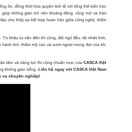
ng ồn, đồng thời hòa quyện tinh tế với tổng thể kiến trúc
, giúp không gian trở nên thoáng đãng, rộng mở và tràn
 Nậu cho thấy sự kết hợp hoàn hảo giữa công nghệ, thẩm
Từ khâu tư vấn đến thi công, đội ngũ đều rất nhiệt tình,
 hành êm, thẩm mỹ cao và vượt ngoài mong đợi của tôi.
 tận tâm và năng lực thi công chuẩn mực của
CASCA Việt
ng không gian sống.
Liên hệ ngay với CASCA Việt Nam
c vụ chuyên nghiệp!