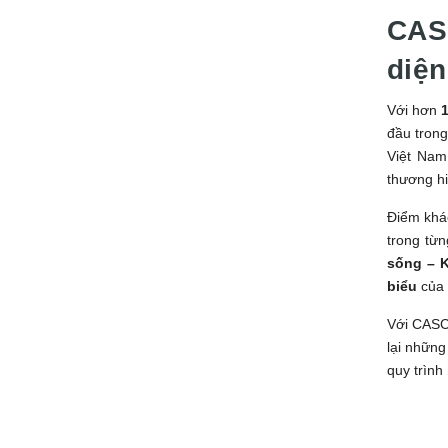
CASC
diện
Với hơn
đầu trong
Việt Na
thương hi
Điểm khá
trong từn
sống – K
biểu
của 
Với CASCA
lại những
quy trình