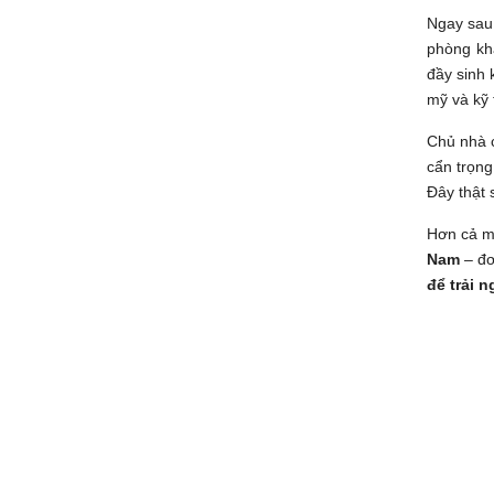
Ngay sau 
phòng khá
đầy sinh 
mỹ và kỹ 
Chủ nhà c
cẩn trọn
Đây thật 
Hơn cả mộ
Nam
– đơ
để trải 