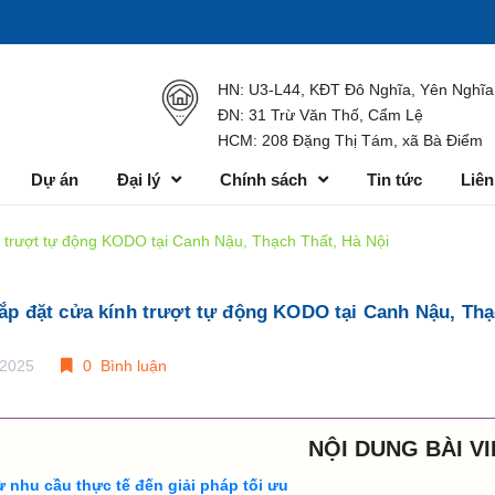
HN: U3-L44, KĐT Đô Nghĩa, Yên Nghĩa
ĐN: 31 Trừ Văn Thố, Cẩm Lệ
HCM: 208 Đặng Thị Tám, xã Bà Điểm
Dự án
Đại lý
Chính sách
Tin tức
Liên
h trượt tự động KODO tại Canh Nậu, Thạch Thất, Hà Nội
ắp đặt cửa kính trượt tự động KODO tại Canh Nậu, Thạ
/2025
0 Bình luận
NỘI DUNG BÀI VI
ừ nhu cầu thực tế đến giải pháp tối ưu