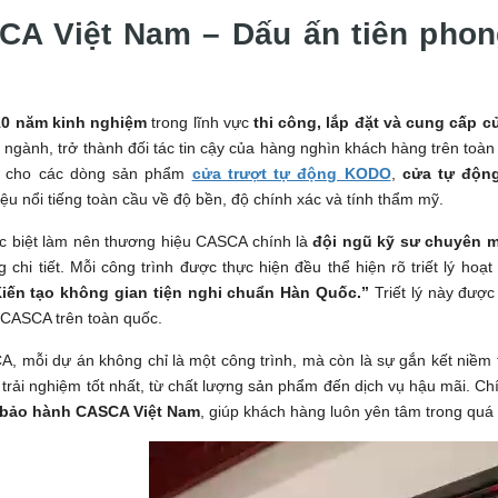
A Việt Nam – Dấu ấn tiên phon
10 năm kinh nghiệm
trong lĩnh vực
thi công, lắp đặt và cung cấp 
 ngành, trở thành đối tác tin cậy của hàng nghìn khách hàng trên toà
m cho các dòng sản phẩm
cửa trượt tự động KODO
,
cửa tự độ
ệu nổi tiếng toàn cầu về độ bền, độ chính xác và tính thẩm mỹ.
c biệt làm nên thương hiệu CASCA chính là
đội ngũ kỹ sư chuyên 
g chi tiết. Mỗi công trình được thực hiện đều thể hiện rõ triết lý hoạ
iến tạo không gian tiện nghi chuẩn Hàn Quốc.”
Triết lý này được
CASCA trên toàn quốc.
, mỗi dự án không chỉ là một công trình, mà còn là sự gắn kết niềm t
 trải nghiệm tốt nhất, từ chất lượng sản phẩm đến dịch vụ hậu mãi. C
bảo hành CASCA Việt Nam
, giúp khách hàng luôn yên tâm trong quá 