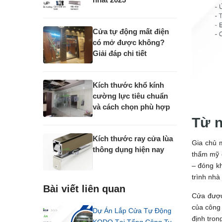
Cửa tự động mất điện
có mở được không?
Giải đáp chi tiết
Kích thước khổ kính
cường lực tiêu chuẩn
và cách chọn phù hợp
Từ n
Kích thước ray cửa lùa
Gia chủ 
thông dụng hiện nay
thẩm mỹ 
– đóng kh
trình nhà
Bài viết liên quan
Cửa được 
của công 
Dự Án Lắp Cửa Tự Động
định tron