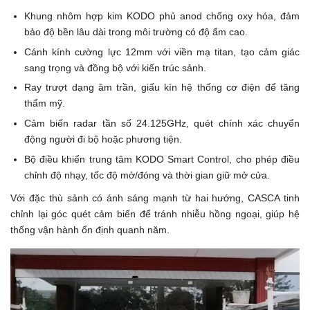
Khung nhôm hợp kim KODO phủ anod chống oxy hóa, đảm
bảo độ bền lâu dài trong môi trường có độ ẩm cao.
Cánh kính cường lực 12mm với viền mạ titan, tạo cảm giác
sang trọng và đồng bộ với kiến trúc sảnh.
Ray trượt dạng âm trần, giấu kín hệ thống cơ điện để tăng
thẩm mỹ.
Cảm biến radar tần số 24.125GHz, quét chính xác chuyển
động người đi bộ hoặc phương tiện.
Bộ điều khiển trung tâm KODO Smart Control, cho phép điều
chỉnh độ nhạy, tốc độ mở/đóng và thời gian giữ mở cửa.
Với đặc thù sảnh có ánh sáng mạnh từ hai hướng, CASCA tinh
chỉnh lại góc quét cảm biến để tránh nhiễu hồng ngoại, giúp hệ
thống vận hành ổn định quanh năm.