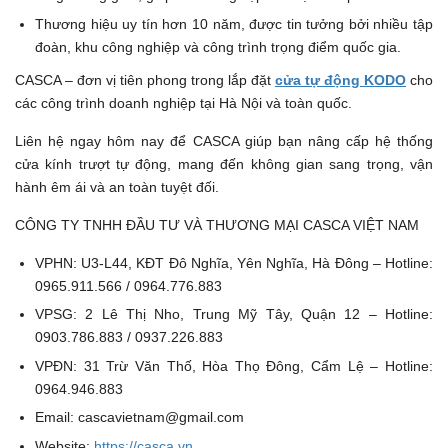
Thương hiệu uy tín hơn 10 năm, được tin tưởng bởi nhiều tập
đoàn, khu công nghiệp và công trình trọng điểm quốc gia.
CASCA – đơn vị tiên phong trong lắp đặt
cửa tự động KODO
cho
các công trình doanh nghiệp tại Hà Nội và toàn quốc.
Liên hệ ngay hôm nay để CASCA giúp bạn nâng cấp hệ thống
cửa kính trượt tự động, mang đến không gian sang trọng, vận
hành êm ái và an toàn tuyệt đối.
CÔNG TY TNHH ĐẦU TƯ VÀ THƯƠNG MẠI CASCA VIỆT NAM
VPHN: U3-L44, KĐT Đô Nghĩa, Yên Nghĩa, Hà Đông – Hotline:
0965.911.566 / 0964.776.883
VPSG: 2 Lê Thị Nho, Trung Mỹ Tây, Quận 12 – Hotline:
0903.786.883 / 0937.226.883
VPĐN: 31 Trừ Văn Thố, Hòa Thọ Đông, Cẩm Lệ – Hotline:
0964.946.883
Email: cascavietnam@gmail.com
Website:
https://casca.vn