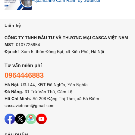
Aquamarine Cam Ranh By Swandor
Liên hệ
CÔNG TY TNHH ĐẦU TƯ VÀ THƯƠNG MẠI CASCA VIỆT NAM
MST
: 0107725954
Địa chỉ
: Xóm 5, thôn Đồng Bụt, xã Kiều Phú, Hà Nội
Tư vấn miễn phí
0964446883
Hà Nội:
U3-L44, KĐT Đô Nghĩa, Yên Nghĩa
Đà Nẵng:
31 Trừ Văn Thố, Cẩm Lệ
Hồ Chí Minh:
Số 208 Đặng Thị Tám, xã Bà Điểm
cascavietnam@gmail.com