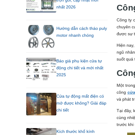
trọn gói, cập nhật mới
Côn
nhất 2026
Công ty 
chuyên cu
Hướng dẫn cách tháo puly
được sự t
motor nhanh chóng
Hiện nay,
ngũ nhân
suốt quá 
Báo giá phụ kiện cửa tự
động chi tiết và mới nhất
Côn
2025
Một tron
công
cửa
Cửa tự động mất điện có
và phát t
mở được không? Giải đáp
chi tiết
Tại đây, 
cùng nhiệ
trước khi
Kích thước khổ kính