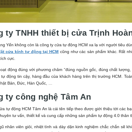
 ty TNHH thiết bị cửa Trịnh Hoà
ng Yến không còn là công ty cửa tự động HCM xa lạ với người tiêu dùn
đặt cửa kính tự động tại HCM
cũng như các sản phẩm khác. Rất nhi
tích cực.
oạt động đúng với phương châm “đúng nguồn gốc, đúng chất lượng, đún
 tự động tin cậy, hàng đầu của khách hàng trên thị trường HCM. To
Nhật Bản, Đức, Hàn Quốc, …
g ty công nghệ Tâm An
ửa tự động HCM Tâm An là cái tên tiếp theo được giới thiệu tới các 
huyên tư vấn, thiết kế và cung cấp những sản phẩm tự động 4.0 thân 
gũ nhân viên giỏi, nhiệt tình và dày dặn kinh nghiệm chắc chắn sẽ k