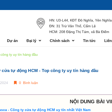
HN: U3-L44, KĐT Đô Nghĩa, Yên Nghĩa
ĐN: 31 Trừ Văn Thố, Cẩm Lệ
HCM: 208 Đặng Thị Tám, xã Bà Điểm
Dự án
Đại lý
Chính sách
Tin tức
Liên
công ty uy tín hàng đầu
 cửa tự động HCM - Top công ty uy tín hàng đầu
/2024
0 Bình luận
NỘI DUNG BÀI VI
asca - Công ty cửa tự động HCM uy tín nhất Việt Nam