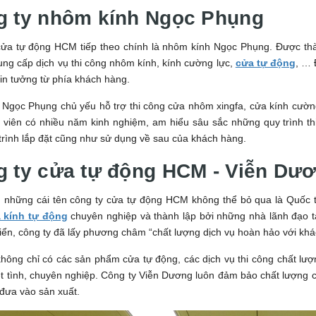
g ty nhôm kính Ngọc Phụng
cửa tự động HCM tiếp theo chính là nhôm kính Ngọc Phụng. Được thàn
ng cấp dịch vụ thi công nhôm kính, kính cường lực,
cửa tự động
, … 
in tưởng từ phía khách hàng.
 Ngọc Phụng chủ yếu hỗ trợ thi công cửa nhôm xingfa, cửa kính cường
 viên có nhiều năm kinh nghiệm, am hiểu sâu sắc những quy trình th
trình lắp đặt cũng như sử dụng về sau của khách hàng.
g ty cửa tự động HCM - Viễn Dư
g những cái tên công ty cửa tự động HCM không thể bỏ qua là Quốc t
 kính tự động
chuyên nghiệp và thành lập bởi những nhà lãnh đạo tà
riển, công ty đã lấy phương châm “chất lượng dịch vụ hoàn hảo với kh
không chỉ có các sản phẩm cửa tự động, các dịch vụ thi công chất l
t tình, chuyên nghiệp. Công ty Viễn Dương luôn đảm bảo chất lượng củ
 đưa vào sản xuất.