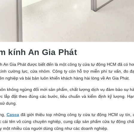
m kính An Gia Phát
 An Gia Phát được biết đến là một công ty cửa tự động HCM đã có hơ
 kính cường lực, cửa nhôm. Công ty còn hỗ trợ miễn phí tư vấn, đo 
ên nghiệp và bài bản luôn khiến khách hàng hài lòng về An Gia Phát.
uôn không ngừng đổi mới sản phẩm, chất lượng dịch vụ đảm bảo sự hà
 lắp đặt theo đúng các bước, tiêu chuẩn và kiểm định kỹ lượng. Hạn 
 sử dụng.
ng,
Casca
đã giới thiệu top những công ty cửa tự động HCM uy tín,
c cái tên vô cùng chuyên nghiệp, cung cấp sản phẩm cửa tự động chấ
y một nhiều của người dùng cũng như các doanh nghiệp.