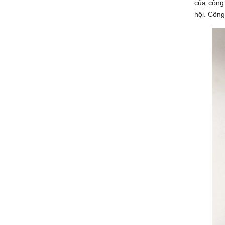
của công 
hội. Công