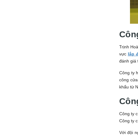
Công
Trịnh Hoà
vực
lắp 
đánh giá 
Công ty h
công cửa
khẩu từ 
Côn
Công ty c
Công ty c
Với đội n