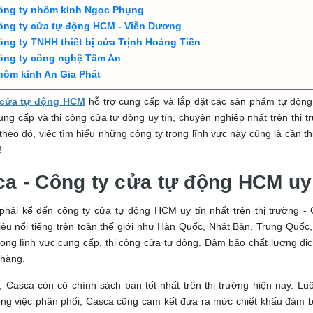
ông ty nhôm kính Ngọc Phụng
ông ty cửa tự động HCM - Viễn Dương
ông ty TNHH thiết bị cửa Trịnh Hoàng Tiến
ông ty công nghệ Tâm An
hôm kính An Gia Phát
 cửa tự động HCM
hỗ trợ cung cấp và lắp đặt các sản phẩm tự động. 
ung cấp và thi công cửa tự động uy tín, chuyên nghiệp nhất trên thị
 theo đó, việc tìm hiểu những công ty trong lĩnh vực này cũng là cần t
!
a - Công ty cửa tự động HCM uy
 phải kể đến công ty cửa tự động HCM uy tín nhất trên thị trường 
ệu nổi tiếng trên toàn thế giới như Hàn Quốc, Nhật Bản, Trung Quốc,
ong lĩnh vực cung cấp, thi công cửa tự động. Đảm bảo chất lượng dịch
 hàng.
 Casca còn có chính sách bán tốt nhất trên thị trường hiện nay. Lu
ong việc phân phối, Casca cũng cam kết đưa ra mức chiết khấu đảm b