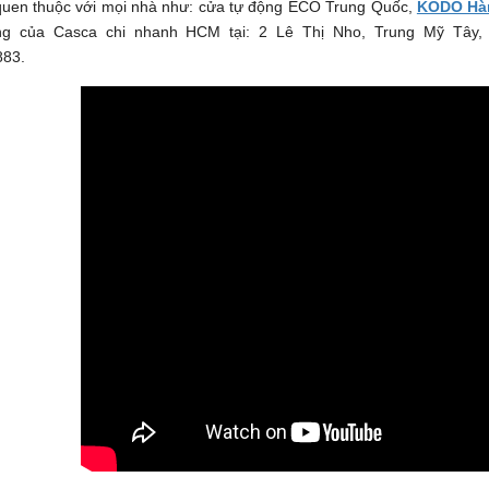
quen thuộc với mọi nhà như: cửa tự động ECO Trung Quốc,
KODO Hà
g của Casca chi nhanh HCM tại: 2 Lê Thị Nho, Trung Mỹ Tây, q
883.