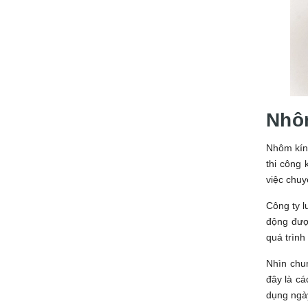
Nhô
Nhôm kính
thi công
việc chuy
Công ty l
động được
quá trình
Nhìn chu
đây là cá
dụng ngà