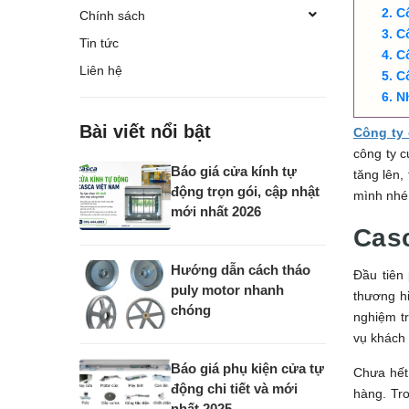
C
Chính sách
C
Tin tức
C
Liên hệ
C
N
Bài viết nổi bật
Công ty
công ty c
Báo giá cửa kính tự
tăng lên,
động trọn gói, cập nhật
mình nhé
mới nhất 2026
Casc
Hướng dẫn cách tháo
Đầu tiên
puly motor nhanh
thương hi
chóng
nghiệm tr
vụ khách
Báo giá phụ kiện cửa tự
Chưa hết,
động chi tiết và mới
hàng. Tr
nhất 2025